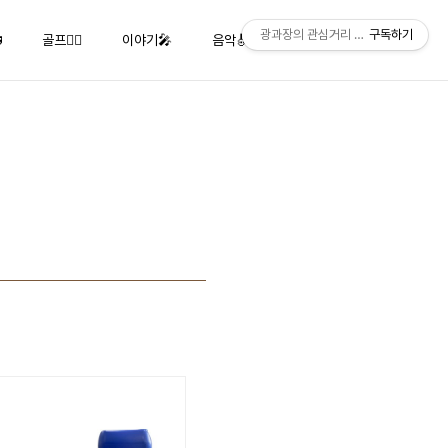
광과장의 관심거리 Klaus' Interest
구독하기

골프🏌️‍♂️
이야기🎤
음악🎻🎹🎺
사진📸