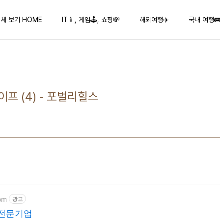
체 보기 HOME
IT📱, 게임🕹️, 쇼핑💸
해외여행✈️
국내 여행
프 (4) - 포벌리힐스
om
광고
 전문기업