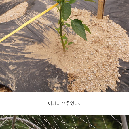
이게.. 꼬추였나..