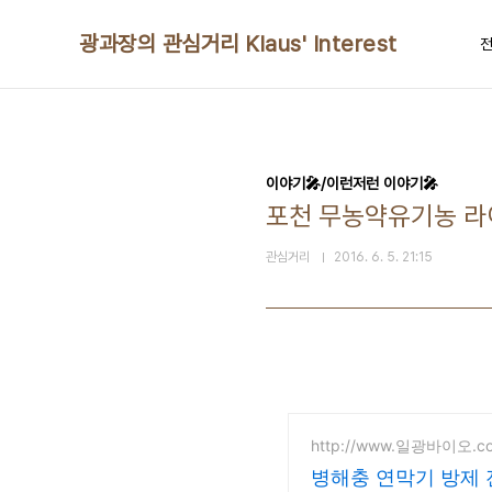
본문 바로가기
광과장의 관심거리 Klaus' Interest
전
이야기🎤/이런저런 이야기🎤
포천 무농약유기농 라이
관심거리
2016. 6. 5. 21:15
http://www.일광바이오.c
병해충 연막기 방제