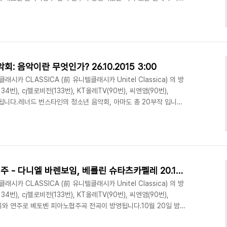
곡을 3일간 방송합니다. 솔직히, 브리튼 현악4중주를 제대로 접한적
기회에 잘 들어봐야겠습니다.^^아래는 Classica홈페이지 에 공지된 프
1번벨체아 쿼텟: 코리나 벨체아 (1 바이올린), 악셀 샤허 (2바이올
.
 음악이란 무엇인가? 26.10.2015 3:00
시카 CLASSICA (前 유니텔클래시카 Unitel Classica) 의 방
134번), cj헬로비전(133번), KT올레TV(90번), 씨엔앰(90번),
송됩니다.레너드 번스타인의 청소년 음악회, 아마도 총 20부작 입니다.
인 설명을 다루고 있습니다.오래된 (1958년) 필름이어서 거부감이
 그 내용은 세월이 무색하게 잘 전달 되고 있는 영상물입니다. 이전
다 보려고 생각중입니다. 방송은 10월 26일 새벽 3시를 시작으로 매
같습니..
베토벤 피아노 협주곡 전곡연주 - 다니엘 바렌보임, 베를린 슈타츠카펠레 20.10.2015 0:10
시카 CLASSICA (前 유니텔클래시카 Unitel Classica) 의 방
134번), cj헬로비전(133번), KT올레TV(90번), 씨엔앰(90번),
지휘와 연주로 베토벤 피아노협주곡 전곡이 방영됩니다.10월 20일 밤
 매일 같은 시간대에 방영되니,, 놓치지 말고 꼭 시청하시길 권해드