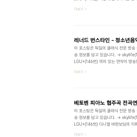
텟입니다.이번엔 브리튼 현악4중주 전
더보기
이 없었는데,, (찾질 않아서..)이번 
로그램 정보입니다. 브리튼 현악 4중주 
린), 크시슈토프 호셸스키 (비올라), 안.
레너드 번스타인 - 청소년음악회:
이 포스팅은 독일의 클래식 전문 방송 클래
송 정보를 담고 있습니다. → skylife(
LGU+(146번) 의미 있는 연작이 방
각 회 별로 클래식 음악에 대한 이론적
더보기
들 수도 있습니다만, 고전음악에 대해서
에 한편 정도 봤었는데, 이번에는 꼭 
일 새벽 3시에 방송이 되는 일정인 것 
이 포스팅은 독일의 클래식 전문 방송 클래
송 정보를 담고 있습니다. → skylife(
LGU+(146번) 다니엘 바렌보임의 
12시 10분을 시작으로 화~토요일까지
더보기