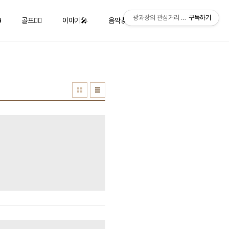
광과장의 관심거리 Klaus' Interest
구독하기

골프🏌️‍♂️
이야기🎤
음악🎻🎹🎺
사진📸