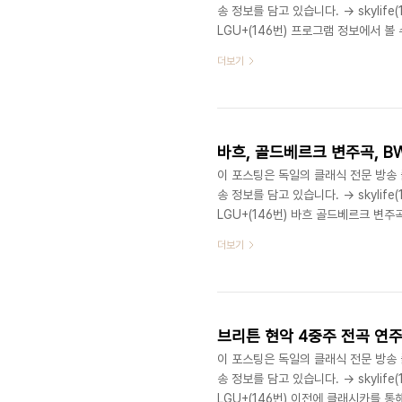
송 정보를 담고 있습니다. → skylife(
LGU+(146번) 프로그램 정보에서 
였던 베토벤 피아노협주곡 연주입니다. 
더보기
주하게 됩니다.클래시카에서는 1,2번
공연은 한계가 있다고 생각하는데요. 
엉망이 된 공연을 꽤 많이 접했습니다.)
바흐, 골드베르크 변주곡, BWV 
이 포스팅은 독일의 클래식 전문 방송 클래
송 정보를 담고 있습니다. → skylife(
LGU+(146번) 바흐 골드베르크 
할.. 귀한 실황 영상이 또한번 전파를 
더보기
다. 바흐, 골드베르크 변주곡, BWV 
간 중 녹음. 중국 피아니스트, 주 샤
임하는 주 샤오 메이의 프로그램은 그녀
브리튼 현악 4중주 전곡 연주 (벨
이 포스팅은 독일의 클래식 전문 방송 클래
송 정보를 담고 있습니다. → skylife(
LGU+(146번) 이전에 클래시카를 