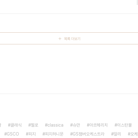
 에 공지된 프로그램 정보입니다.베토벤 피아노 협주곡 제 1번 다장조
에서 다니엘 바렌보임(솔리스트, 지휘자)와 베를린 슈타츠카펠레가 함께
 국제무대..
목록 더보기
발
클래식
첼로
classica
슈만
아르헤리치
이스탄불
GSCO
피지
피지허니문
GS챔버오케스트라
알리
오케