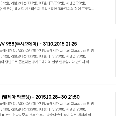
134번), cj헬로비전(133번), KT올레TV(90번), 씨엔앰(90번),
볼 수 있듯이, 레너드 번스타인과 크리스티안 짐머만과의 협연 프로젝트
번스타인의 사후, 남은 두작품 1,2번을 짐머만의 지휘와 연주로 연
 연주 실황을 모두 방영합니다. 협연자가 지휘를 하면서 연주를 하는
(빼어난 피아니스트 출신의 지휘자들이, 지휘와 협연을 동시에 하면서
 프로그램 정보..
988(주샤오메이) - 31.10.2015 21:25
시카 CLASSICA (前 유니텔클래시카 Unitel Classica) 의 방
134번), cj헬로비전(133번), KT올레TV(90번), 씨엔앰(90번),
변주곡의 명반으로 꼽힌다는 주샤오메이의 실황 연주입니다.반드시 봐야
타네요..ㄷㄷ아래는 Classica홈페이지 에 공지된 프로그램 정보입니
988주 샤오 메이(피아노), 라이프치히 성 토마스 교회, 바흐 축제 기
오 메이는 음악계에서 특별한 위치를 차지하고 있다. 드물게 연주회에
에게..
체아 콰르텟) - 2015.10.28~30 21:50
시카 CLASSICA (前 유니텔클래시카 Unitel Classica) 의 방
134번), cj헬로비전(133번), KT올레TV(90번), 씨엔앰(90번),
통해 베토벤 현악사중주 전곡 연주가 방송되었던 적이 있는 벨체아 콰르