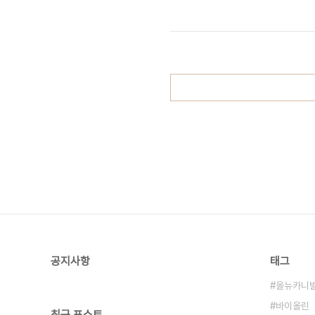
립니다. 아래는 Classica홈페이지
OP. 15루에 페스티벌 야훈더트 홀
한 공연이다. 다니엘 바렌보임은 수많은
공지사항
태그
올뉴카니
바이올린
최근 포스트