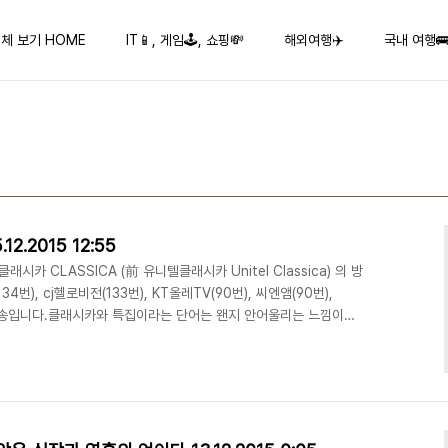
체 보기 HOME
IT📱, 게임🕹️, 쇼핑💸
해외여행✈️
국내 여행
2.2015 12:55
시카 CLASSICA (前 유니텔클래시카 Unitel Classica) 의 방
134번), cj헬로비전(133번), KT올레TV(90번), 씨엔앰(90번),
) 방송입니다.클래시카와 특집이라는 단어는 왠지 안어울리는 느낌이네
킹스 싱어즈의 크리스마스 연주입니다. 캐롤들을 연주하는 만큼.. 크리스
.징글벨이 듣고 싶네요..아래는 Classica홈페이지 에 공지된 프로
스마스세계적인 보컬 앙상블 ''킹스 싱어즈''는 캠프리지의 유서깊은
. 이들은..