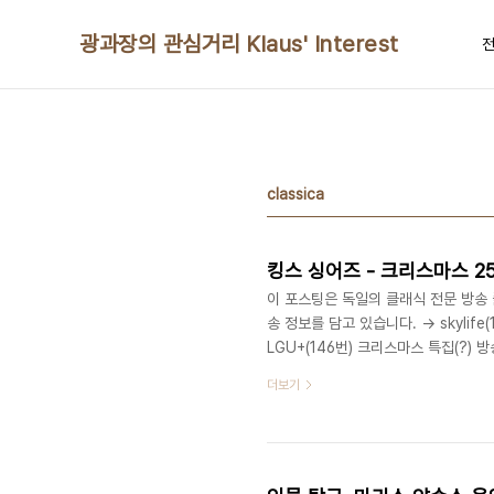
본문 바로가기
광과장의 관심거리 Klaus' Interest
전
classica
킹스 싱어즈 - 크리스마스 25.1
이 포스팅은 독일의 클래식 전문 방송 클래
송 정보를 담고 있습니다. → skylife(
LGU+(146번) 크리스마스 특집(?
요. (1년내내 특집인 것 같아서..)
더보기
마스를 맞아 시청하면 좋을 것 같습니다
그램 정보입니다. 킹스 싱어즈 - 크리
킹스 칼리지 합창단 출신들로 구성되었다