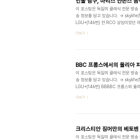
인물 탐구, 마리스 얀손스 음악은
이 포스팅은 독일의 클래식 전문 방송 클래
송 정보를 담고 있습니다. → skylife(
LGU+(146번) 전 RCO 상임이
본인의 인터뷰와 이 시대의 많은 비르
더보기
음악에 대한 솔직한 이야기를 들을 수 
정보입니다.인물 탐구, 마리스 얀손스
1943년 리가에서 태어났다.레닌그라
BBC 프롬스에서의 율리아 
이 포스팅은 독일의 클래식 전문 방송 클래
송 정보를 담고 있습니다. → skylife(
LGU+(146번) BBBBC 프롬스와
만, 낭만의 바이올린 협주곡 중 생각
더보기
그 피협과 생상 바협을 동시 연주하는
Classica홈페이지 에 공지된 프로그
Performance - Erstausstrahlung
크리스티안 짐머만의 베토벤 피아노
이 포스팅은 독일의 클래식 전문 방송 클래