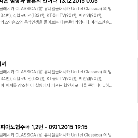
 심장과 영혼의 언어다 13.12.2015 0:05
시카 CLASSICA (前 유니텔클래시카 Unitel Classica) 의 방
134번), cj헬로비전(133번), KT올레TV(90번), 씨엔앰(90번),
었던 마리스얀손스의 음악인생을 돌아보는 다큐멘터리입니다.마리스얀손스
투오소 들의 인터뷰가 담겨 있습니다.이 시대의 거장 마리스얀손스의
있는 영상물입니다.아래는 Classica홈페이지 에 공지된 프로그램
 음악은 심장과 영혼의 언어다라트비아 지휘자 마리스 얀손스는
드에서 음악을 공부하고 한스..
피셔
시카 CLASSICA (前 유니텔클래시카 Unitel Classica) 의 방
134번), cj헬로비전(133번), KT올레TV(90번), 씨엔앰(90번),
 율리아 피셔를 강조한 이 실황에서 피셔는 협연자로 나올 뿐입니다..하지
보다 잘 연주되지 않는 드보르작 바이올린 협주곡을 연주하네요^^ 그리
 실황 이후 오랜만에 소개되는 피셔의 실황이네요.즐감하세요~아래는
램 정보입니다. BBC 프롬스에서의 율리아 피셔 First
en..
협주곡 1,2번 - 09.11.2015 19:15
시카 CLASSICA (前 유니텔클래시카 Unitel Classica) 의 방