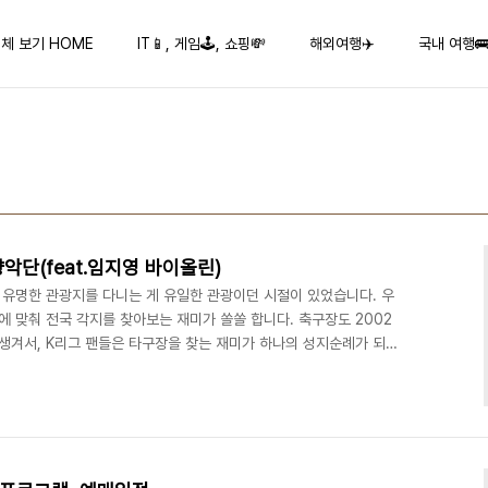
체 보기 HOME
IT📱, 게임🕹️, 쇼핑💸
해외여행✈️
국내 여행
단(feat.임지영 바이올린)
유명한 관광지를 다니는 게 유일한 관광이던 시절이 있었습니다. 우
 맞춰 전국 각지를 찾아보는 재미가 쏠쏠 합니다. 축구장도 2002
 생겨서, K리그 팬들은 타구장을 찾는 재미가 하나의 성지순례가 되기
10팀이 전용구장을 사용하는 팀이어서 더욱 흥미를 더하네요. 이야기
그렇습니다. 살림살이좀 된다는 지자체는 어디든 전용 홀 (클래식 전용
향악단을 꾸리고 있습니다. 저명한 상임지휘자를 모시고, 실력있는 연
런 면에서 대전시립교향악단의 23년 프로그램은 가히 충격적..