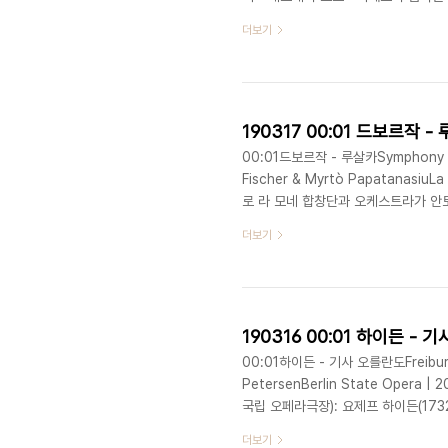
유지하고 있다. 발레리 게르기예프의
더보기
곡, 협주곡, 오페라 전 작품을 계속해
라 “갬블러”에서 오케스트라는 작품 
연출과 게르기예프의 타고난..
190317 00:01 드보르작 -
00:01드보르작 - 루살카Symphony Orc
Fischer & Myrtò Papatanasiu
로 라 모네 합창단과 오케스트라가 안토닌
은 드보르작의 9번째 오페라로, 여전
더보기
나슈 (루살카), 파벨 체르노흐 (왕자),
(마법사)가 맡았다. 루살카는 슬라브족
에..
190316 00:01 하이든 - 
00:01하이든 - 기사 오를란도Freiburger
PetersenBerlin State Ope
국립 오페라극장): 요제프 하이든(1732
젤 로어리 & 아미르 호세인포어. 톰 
더보기