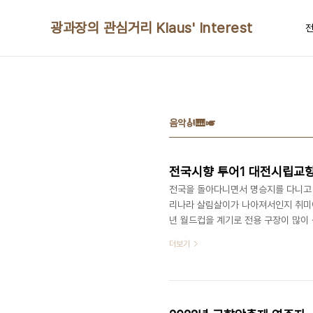
본문 바로가기
광과장의 관심거리 Klaus' Interest
전
음악🎻🎹🎺
전국시향 투어1 대전시립교향악
전국을 돌아다니면서 명승지를 다니고 
리나라 살림살이가 나아져서인지 취미에
년 월드컵을 계기로 전용 구장이 많이
도 합니다. 올해는 특히 리그1 팀중 
더보기
가 잠깐 샜습니다만,, 교향악단 또한 
홀은 아니더라도..)을 두고 나름의 교
주자를 유치하기 위해 노력합니다. 그