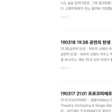
나도 슬슬 잡혀가겠죠. 그제 음악회를
다..교향악축제가 취소 될까봐 걱정했는
진행되겠네요..ㅠ(왜울지..)여튼 프로
더보기
자의 연주가 보고 싶으실까요?^^202
협주곡 전곡 BWV 1046-1051J. S. B
향악축제 - 대구시립교향악단 (4.1) [
190318 19:38 공연의 
19:38공연의 탄생 - 취리히 오페라 하우스
공연의 탄생 - 취리히 오페라 하우스 
중 하나이다. 매년 15개 초연 무대가
력이 필요한지 생각해보면 엄청난 업적
더보기
페라 하우스의 백스테이지에서 조아키
과정을 살펴보게 된다. 다큐멘터리를 
대한 워크샵은 물론 하인츠 스포얼리가
190317 21:01 프로코피예
21:01프로코피예프 - 갬블러Valery Gerg
Theatre Orchestra & Sergei A
러 - 세르게이 프로코피예프의 음악은