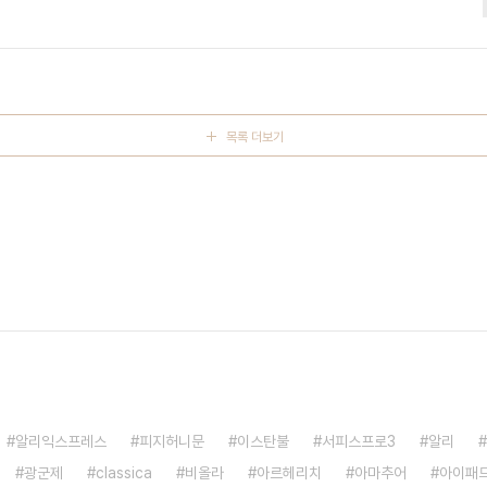
테), 마그누스 스타벨란드(메도로), 임선혜 (에우릴라), 빅또르 또레스
롱트)와 프라이부르크 바로크 오케스트라. 1782년에 작곡된 “기사 오
목록 더보기
알리익스프레스
피지허니문
이스탄불
서피스프로3
알리
광군제
classica
비올라
아르헤리치
아마추어
아이패