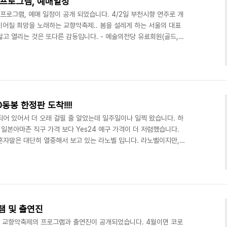
 프로그램, 예매일정
, 프로그램, 예매 일정이 공개 되었습니다. 4/2일 부천시향 연주로 개
 이어질 희망을 노래하는 교향악축제.. 봄을 설레게 하는 서울의 대표
않고 열리는 것은 또다른 감동입니다. - 예술의전당 유료회원(골드,블
화) 오후 2시 - 예술의전당 일반회원(싹틔우미,노블회원 포함) : 2월
자 소개드려봅니다. 이렇게 국내 교향악단을 모아놓고, 여러 지휘자와
고민하는 설레임.. 모두 기다리셨지요?^^ 주제 넘게 어떤 공연이 좋
없이 바로 프로그램과 출연..
봉 한정판 도착!!!!
 되어 있어서 더 오래 걸릴 줄 알았는데 일주일이나 일찍 왔습니다. 하
 일본아마존 직구 가격 보다 Yes24 예구 가격이 더 저렴했습니다.
혼자말은 대단히 열중해서 보고 있는 라노벨 입니다. 라노벨이지만,
 추리물입니다. 게다가 여주인공인 마오는 흔한 라노벨 캐릭터와 다
 특출나지도 않습니다. 그런데도 대단히 매력적이고, 독자들을 끌어들
컬라이즈 즉, 만화화가 2명의 작가에 의해 동시에 이뤄지고 있습니다.
은 이야기가 다른 그림체로 나오고 있습니다. 하지..
램 및 출연진
년 교향악축제의 프로그램과 출연진이 공개되었습니다. 4월이면 코로