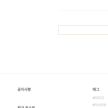
카(알치나), 피에트로 스파뇰리(로도몬
(파스콸레), 아르투 카타자(리코네/카
를란도”는 ..
공지사항
태그
GSCO
자오온천
최근 포스트