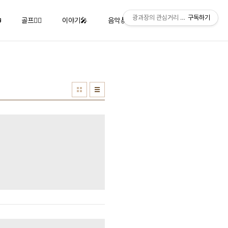
광과장의 관심거리 Klaus' Interest
구독하기

골프🏌️‍♂️
이야기🎤
음악🎻🎹🎺
사진📸