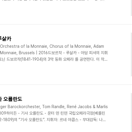
 지휘로 마린스키 오케스트라와 오페라 극단은 프로코피예프의 교향
서 공연하고 있다. 최근에 무대에 올린 프로코피예프의 1917년 오페
전체에 흐르는 교양 넘치는 감각과 감정선, 음색을 탐색한다. 생생한
 루살카
hestra of la Monnaie, Chorus of la Monnaie, Adam
La Monnaie, Brussels | 2016드보르작 - 루살카 - 아담 피셔의 지휘
 드보르작(1841-1904)의 3막 동화 오페라 를 공연한다. 이 작품
히 체코 오페라 하우스의 초석으로 손꼽힌다. 주 배역은 미르토 파파타
 안나레나 페르손 (외국의 공주), 윌러드 화이트 (물의 요정), 르네 멀록
 전설 속 호수나 강에 사는 물의 요정이다. 물의 요정 루살카는 왕자
기사 오를란도
 Barockorchester, Tom Randle, René Jacobs & Marlis
ra | 2009하이든 - 기사 오를란도 - 운터 덴 린덴 국립오페라극장(베를린
-1809)의 “기사 오를란도”. 지휘자: 르네 야콥스 - 무대감독: 나이
랜들(오를란도), 말리스 페테르센 (안젤리카), 알렉산드리나 펜다챤스