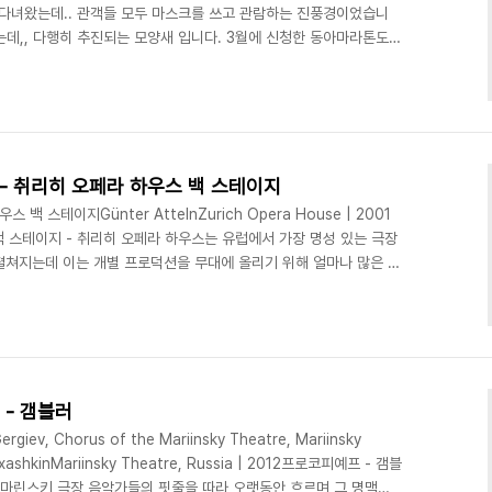
 다녀왔는데.. 관객들 모두 마스크를 쓰고 관람하는 진풍경이었습니
데,, 다행히 추진되는 모양새 입니다. 3월에 신청한 동아마라톤도..
그램과 출연진 나갑니다.-어떤 프로그램이 눈에 띠시나요? 어떤 연주
0 교향악축제 - 세종솔로이스츠 (3.31) [프로그램]바흐 브란덴부르크
ach Brandenburg Concertos, BWV 1046-1051 2020 교
프로그램]브람스 ..
탄생 - 취리히 오페라 하우스 백 스테이지
 백 스테이지Günter AttelnZurich Opera House | 2001
백 스테이지 - 취리히 오페라 하우스는 유럽에서 가장 명성 있는 극장
 펼쳐지는데 이는 개별 프로덕션을 무대에 올리기 위해 얼마나 많은 노
이라고 볼 수 있다. 이 흥미진진한 다큐멘터리에서 우리는 취리히 오
노 로시니의 “세비야의 이발사” 뉴 프로덕션을 집중적으로 준비하는
통해 로버트 윌슨이 연출을 맡은 리하르트 바그너의 “지크프리트”에
 안무를 담당한 이고르 스트라빈스키..
프 - 갬블러
iev, Chorus of the Mariinsky Theatre, Mariinsky
lexashkinMariinsky Theatre, Russia | 2012프로코피예프 - 갬블
 마린스키 극장 음악가들의 핏줄을 따라 오랫동안 흐르며 그 명맥을