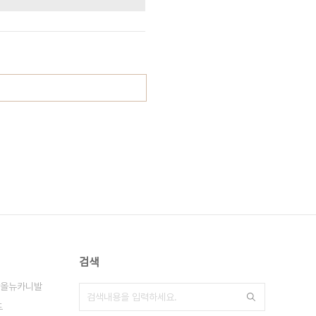
검색
올뉴카니발
드