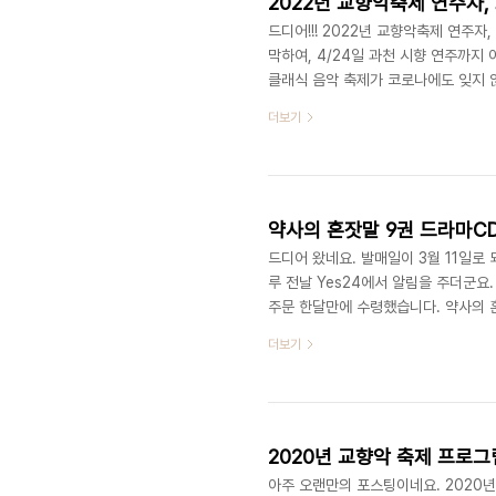
2022년 교향악축제 연주자,
드디어!!! 2022년 교향악축제 연주자
막하여, 4/24일 과천 시향 연주까지
클래식 음악 축제가 코로나에도 잊지 
루,그린,예당우리V카드) : 2월 22일(
더보기
23일(수) 오후 2시 프로그램과 연주
협연자들을 놓고, 어떤 연주를 고를지 
다. 어떤 공연을 추천한다.. 라는 말 
약사의 혼잣말 9권 드라마CD동
드디어 왔네요. 발매일이 3월 11일로
루 전날 Yes24에서 알림을 주더군요.
주문 한달만에 수령했습니다. 약사의 
이세계물 이나 판타지와는 조금 다르게
더보기
르게 예쁘지도 않고, 성적으로 몸매가
이는 캐릭터 입니다. 희한하게도 코미
스핀오프도 아닌 정식 스토리가 즉, 같
2020년 교향악 축제 프로그
아주 오랜만의 포스팅이네요. 2020